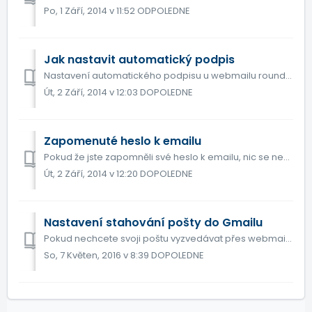
Po, 1 Září, 2014 v 11:52 ODPOLEDNE
Jak nastavit automatický podpis
Nastavení automatického podpisu u webmailu roundcube. Přihlašte se do svého emailu skrze webmail roundcube, (konkrétní vašeho webmailu najdete v a...
Út, 2 Září, 2014 v 12:03 DOPOLEDNE
Zapomenuté heslo k emailu
Pokud že jste zapomněli své heslo k emailu, nic se neděje, heslo je možné bez problému obnovit První možností obnovení je změna hesla v administraci webho...
Út, 2 Září, 2014 v 12:20 DOPOLEDNE
Nastavení stahování pošty do Gmailu
Pokud nechcete svoji poštu vyzvedávat přes webmail, nebo software nainstalovaný ve vašem počítači. Můžete poštu číst a vyzvedávat přes váš gmail.com účet. ...
So, 7 Květen, 2016 v 8:39 DOPOLEDNE