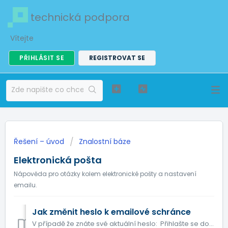
technická podpora
Vítejte
PŘIHLÁSIT SE
REGISTROVAT SE
Řešení – úvod
Znalostní báze
Elektronická pošta
Nápověda pro otázky kolem elektronické pošty a nastavení
emailu.
Jak změnit heslo k emailové schránce
V případě že znáte své aktuální heslo: Přihlašte se do svého emailu skrze webmail roundcube, (konkrétní vašeho webmailu najdete v administraci ...