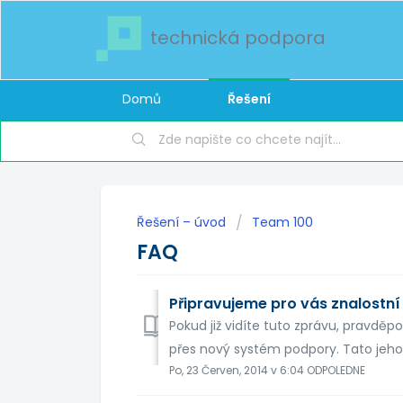
technická podpora
Domů
Řešení
Řešení – úvod
Team 100
FAQ
Připravujeme pro vás znalostn
Pokud již vidíte tuto zprávu, pravdě
přes nový systém podpory. Tato jeho 
Po, 23 Červen, 2014 v 6:04 ODPOLEDNE