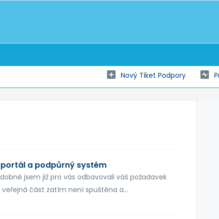
Nový Tiket Podpory
P
í portál a podpůrný systém
podobně jsem již pro vás odbavovali váš požadavek
veřejná část zatím není spuštěna a...